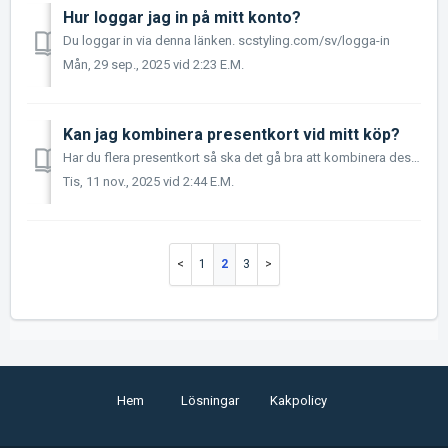
Hur loggar jag in på mitt konto?
Du loggar in via denna länken. scstyling.com/sv/logga-in
Mån, 29 sep., 2025 vid 2:23 E.M.
Kan jag kombinera presentkort vid mitt köp?
Har du flera presentkort så ska det gå bra att kombinera dessa i kassan på hemsidan. Om du stöter på något problem så kan du alltid kontakta oss antingen v...
Tis, 11 nov., 2025 vid 2:44 E.M.
1
2
3
Hem
Lösningar
Kakpolicy