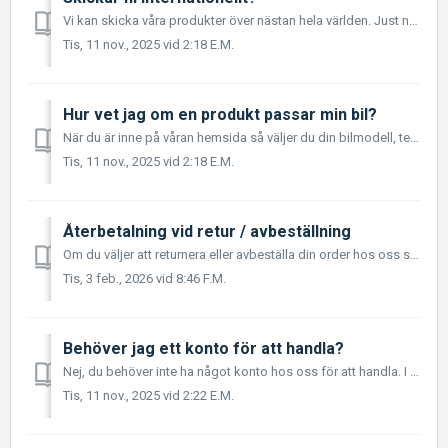
Vi kan skicka våra produkter över nästan hela världen. Just nu säljer vi mycket till Norge, Danmark och Finland utöver Sverige, men även till många andra l...
Tis, 11 nov., 2025 vid 2:18 E.M.
Hur vet jag om en produkt passar min bil?
När du är inne på våran hemsida så väljer du din bilmodell, tex Audi A4 2008-2011 (B8) Sen kommer du få upp en massa olika kategorier att välja mellan. ...
Tis, 11 nov., 2025 vid 2:18 E.M.
Återbetalning vid retur / avbeställning
Om du väljer att returnera eller avbeställa din order hos oss så sker återbetalningen via Klarna. Det brukar oftast ta mellan 3-5 arbetsdagar. Har ni f...
Tis, 3 feb., 2026 vid 8:46 F.M.
Behöver jag ett konto för att handla?
Nej, du behöver inte ha något konto hos oss för att handla. I kassan väljer du om du vill logga in / skapa ett konto eller handla som "gäst". ...
Tis, 11 nov., 2025 vid 2:22 E.M.