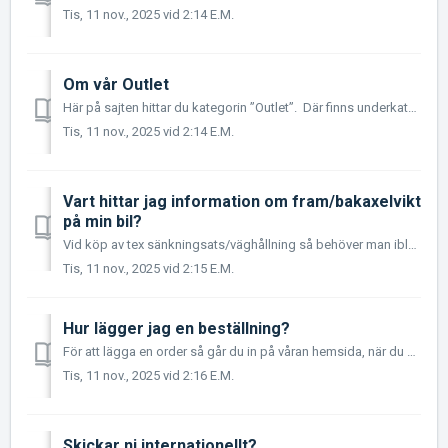
Tis, 11 nov., 2025 vid 2:14 E.M.
Om vår Outlet
Här på sajten hittar du kategorin ”Outlet”. Där finns underkategorierna väghållning, belysning, fälg, exteriör, interiör och performance. Det är där ...
Tis, 11 nov., 2025 vid 2:14 E.M.
Vart hittar jag information om fram/bakaxelvikt
på min bil?
Vid köp av tex sänkningsats/väghållning så behöver man ibland veta vilken fram/bakaxelvikt bilen har för att välja rätt produkt. Informationen brukar finn...
Tis, 11 nov., 2025 vid 2:15 E.M.
Hur lägger jag en beställning?
För att lägga en order så går du in på våran hemsida, när du har hittat den/dom produkterna som du vill ha och lagt dom i varukorgen så går du vidare genom ...
Tis, 11 nov., 2025 vid 2:16 E.M.
Skickar ni internationellt?