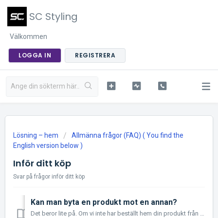
SC Styling
Välkommen
LOGGA IN
REGISTRERA
Lösning – hem
Allmänna frågor (FAQ) ( You find the
English version below )
Inför ditt köp
Svar på frågor inför ditt köp
Kan man byta en produkt mot en annan?
Det beror lite på. Om vi inte har beställt hem din produkt från våran leverantör så kan vi byta på din order så länge den inte är skickad från oss. ...