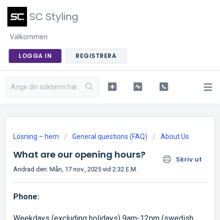
SC Styling
Välkommen
LOGGA IN
REGISTRERA
Lösning – hem
General questions (FAQ)
About Us
What are our opening hours?
Skriv ut
Ändrad den: Mån, 17 nov., 2025 vid 2:32 E.M.
Phone:
Weekdays (excluding holidays) 9am-12pm (swedish