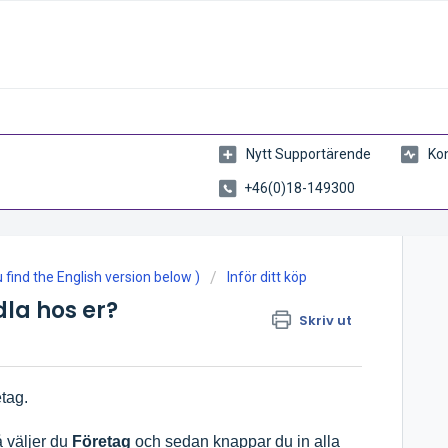
Nytt Supportärende
Kon
+46(0)18-149300
find the English version below )
Inför ditt köp
la hos er?
Skriv ut
etag.
 väljer du
Företag
och sedan knappar du in alla